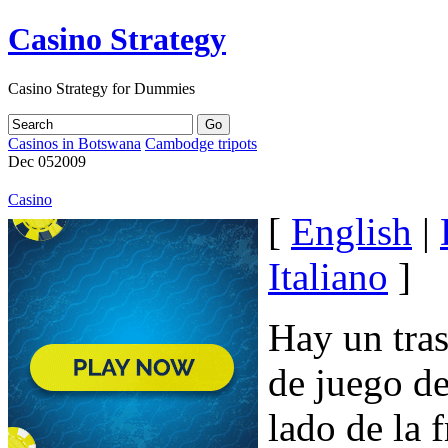
Casino Strategy
Casino Strategy for Dummies
Casinos in Botswana
Cambodge tripots
Dec
05
2009
Casino
[
English
|
Italiano
]
Hay un tras
de juego de
lado de la 