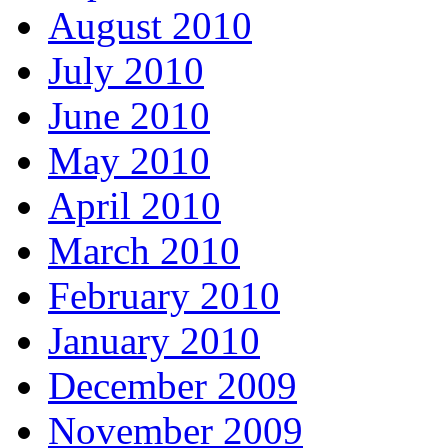
August 2010
July 2010
June 2010
May 2010
April 2010
March 2010
February 2010
January 2010
December 2009
November 2009