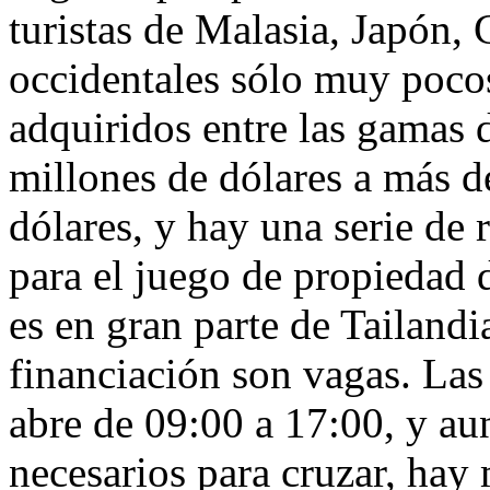
turistas de Malasia, Japón, 
occidentales sólo muy pocos
adquiridos entre las gamas d
millones de dólares a más 
dólares, y hay una serie de r
para el juego de propiedad 
es en gran parte de Tailandi
financiación son vagas. La
abre de 09:00 a 17:00, y au
necesarios para cruzar, hay