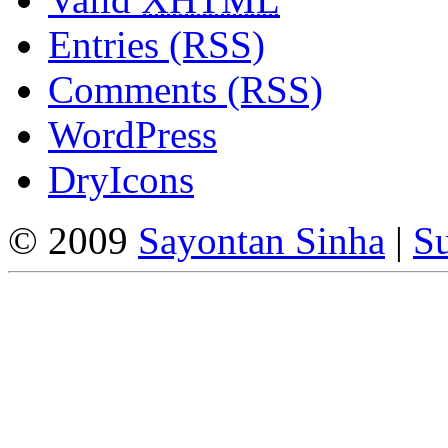
Entries (RSS)
Comments (RSS)
WordPress
DryIcons
© 2009
Sayontan Sinha
|
Su