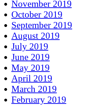
November 2019
October 2019
September 2019
August 2019
July 2019
June 2019
May 2019
April 2019
March 2019
February 2019