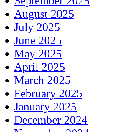
September 2025
August 2025
July 2025
June 2025
May 2025
April 2025
March 2025
February 2025
January 2025
December 2024