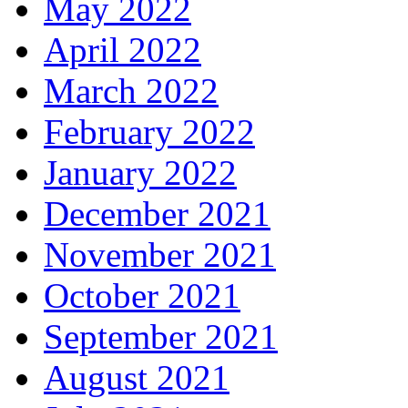
May 2022
April 2022
March 2022
February 2022
January 2022
December 2021
November 2021
October 2021
September 2021
August 2021