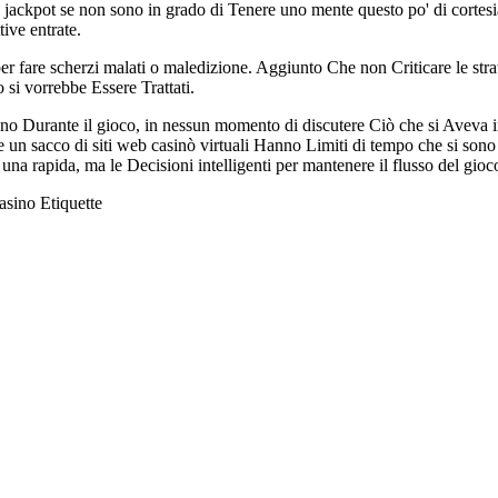
l jackpot se non sono in grado di Tenere uno mente questo po' di cortesi
tive entrate.
i per fare scherzi malati o maledizione. Aggiunto Che non Criticare le str
o si vorrebbe Essere Trattati.
no Durante il gioco, in nessun momento di discutere Ciò che si Aveva in m
 un sacco di siti web casinò virtuali Hanno Limiti di tempo che si sono
 una rapida, ma le Decisioni intelligenti per mantenere il flusso del gio
asino Etiquette