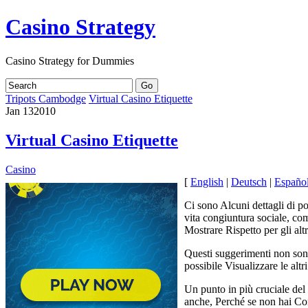
Casino Strategy
Casino Strategy for Dummies
Tripots Cambodge
Virtual Casino Etiquette
Jan
13
2010
Virtual Casino Etiquette
Casino
[
English
|
Deutsch
|
Españo
Ci sono Alcuni dettagli di 
vita congiuntura sociale, co
Mostrare Rispetto per gli altr
Questi suggerimenti non sono
possibile Visualizzare le alt
Un punto in più cruciale del
anche, Perché se non hai Con