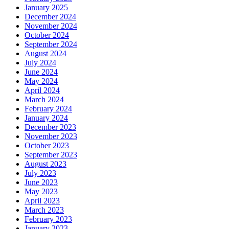
January 2025
December 2024
November 2024
October 2024
September 2024
August 2024
July 2024
June 2024
May 2024
April 2024
March 2024
February 2024
January 2024
December 2023
November 2023
October 2023
September 2023
August 2023
July 2023
June 2023
May 2023
April 2023
March 2023
February 2023
January 2023