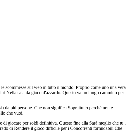
o le scommesse sul web in tutto il mondo. Proprio come uno una vera
 altri Nella sala da gioco d'azzardo. Questo va un lungo cammino per
ia da più persone. Che non significa Soprattutto perchè non è
ello che vuoi.
 giocare per soldi definitiva. Questo fine alla Sarà meglio che tu,,
rado di Rendere il gioco difficile per i Concorrenti formidabili Che