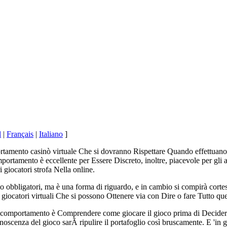
l
|
Français
|
Italiano
]
portamento casinò virtuale Che si dovranno Rispettare Quando effettuan
mportamento è eccellente per Essere Discreto, inoltre, piacevole per gli
i giocatori strofa Nella online.
 obbligatori, ma è una forma di riguardo, e in cambio si compirà cortes
ri giocatori virtuali Che si possono Ottenere via con Dire o fare Tutto qu
 comportamento è Comprendere come giocare il gioco prima di Decidere di
oscenza del gioco sarÃ ripulire il portafoglio così bruscamente. E 'in g