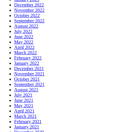
December 2022
November 2022
October 2022
September 2022
August 2022
July 2022
June 2022
May 2022
April 2022
March 2022
February 2022
January 2022
December 2021
November 2021
October 2021
September 2021
August 2021
July 2021
June 2021
May 2021
April 2021
March 2021
February 2021
January 2021