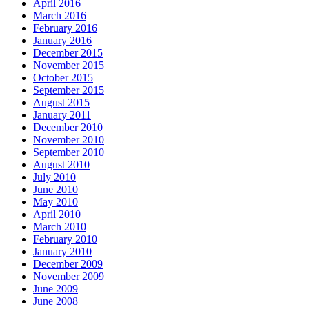
April 2016
March 2016
February 2016
January 2016
December 2015
November 2015
October 2015
September 2015
August 2015
January 2011
December 2010
November 2010
September 2010
August 2010
July 2010
June 2010
May 2010
April 2010
March 2010
February 2010
January 2010
December 2009
November 2009
June 2009
June 2008