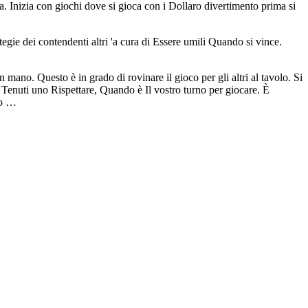
a. Inizia con giochi dove si gioca con i Dollaro divertimento prima si
ategie dei contendenti altri 'a cura di Essere umili Quando si vince.
ano. Questo è in grado di rovinare il gioco per gli altri al tavolo. Si
 Tenuti uno Rispettare, Quando è Il vostro turno per giocare. È
co …