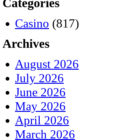
Categories
Casino
(817)
Archives
August 2026
July 2026
June 2026
May 2026
April 2026
March 2026