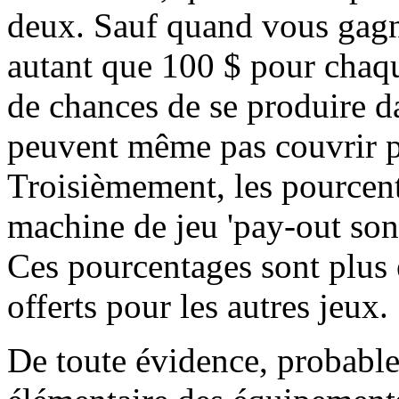
deux. Sauf quand vous gagn
autant que 100 $ pour chaqu
de chances de se produire d
peuvent même pas couvrir po
Troisièmement, les pourcent
machine de jeu 'pay-out son
Ces pourcentages sont plus
offerts pour les autres jeux.
De toute évidence, probable