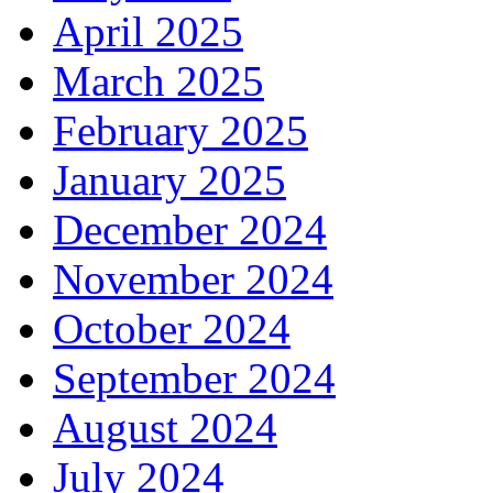
April 2025
March 2025
February 2025
January 2025
December 2024
November 2024
October 2024
September 2024
August 2024
July 2024