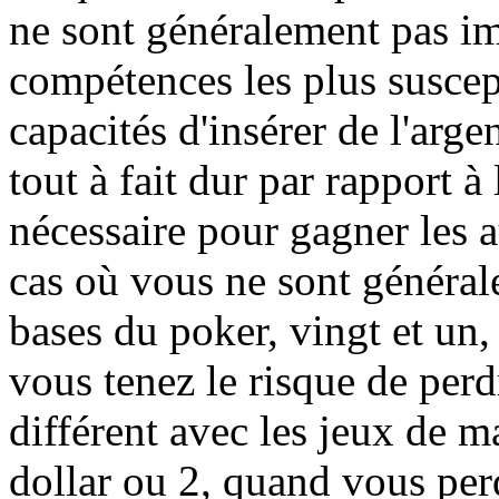
ne sont généralement pas im
compétences les plus suscept
capacités d'insérer de l'arge
tout à fait dur par rapport à
nécessaire pour gagner les 
cas où vous ne sont général
bases du poker, vingt et un, 
vous tenez le risque de perd
différent avec les jeux de m
dollar ou 2, quand vous per