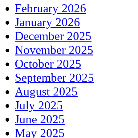
February 2026
January 2026
December 2025
November 2025
October 2025
September 2025
August 2025
July 2025
June 2025
May 2025