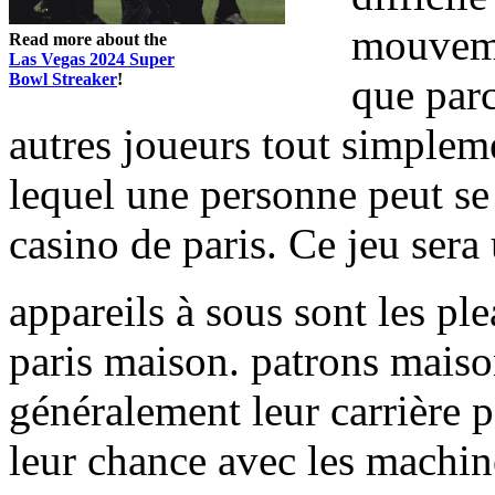
mouvemen
Read more about the
Las Vegas 2024 Super
Bowl Streaker
!
que parc
autres joueurs tout simpleme
lequel une personne peut se 
casino de paris. Ce jeu sera
appareils à sous sont les pl
paris maison. patrons mais
généralement leur carrière 
leur chance avec les machin