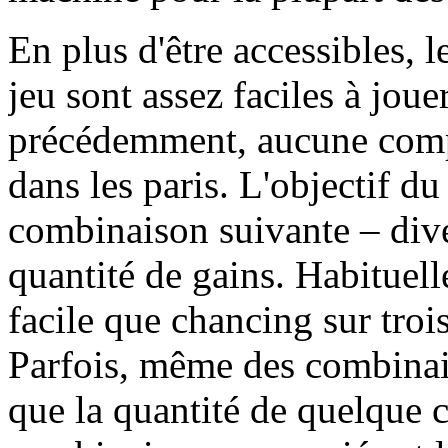
En plus d'être accessibles, l
jeu sont assez faciles à jou
précédemment, aucune compé
dans les paris. L'objectif du
combinaison suivante – dive
quantité de gains. Habituel
facile que chancing sur trois
Parfois, même des combinai
que la quantité de quelque 