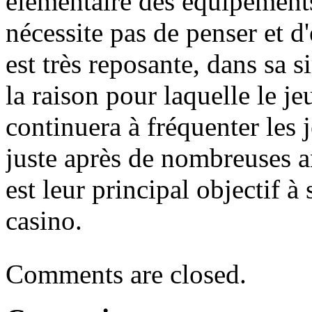
élémentaire des équipements 
nécessite pas de penser et d'
est très reposante, dans sa 
la raison pour laquelle le j
continuera à fréquenter les
juste après de nombreuses an
est leur principal objectif à
casino.
Comments are closed.