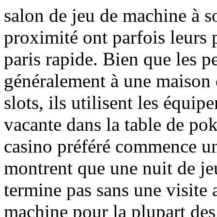
salon de jeu de machine à 
proximité ont parfois leurs 
paris rapide. Bien que les 
généralement à une maison d
slots, ils utilisent les équi
vacante dans la table de pok
casino préféré commence un 
montrent que une nuit de je
termine pas sans une visite
machine pour la plupart des 