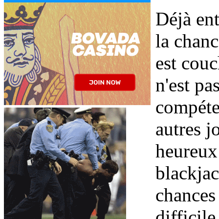
Déjà ent
la chanc
est couc
n'est pas
compéten
autres j
heureux
blackjac
chances 
difficil