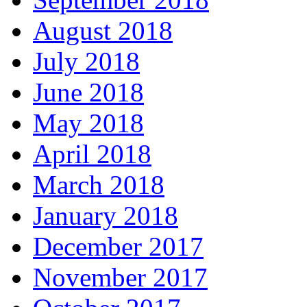
August 2018
July 2018
June 2018
May 2018
April 2018
March 2018
January 2018
December 2017
November 2017